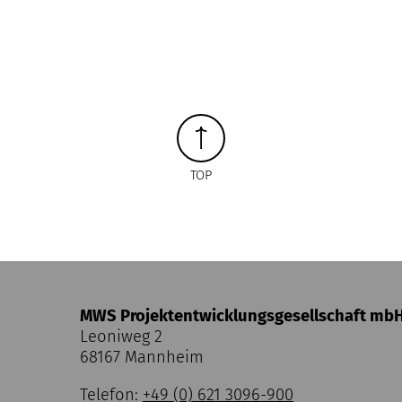
TOP
MWS Projektentwicklungsgesellschaft mb
Leoniweg 2
68167 Mannheim
Telefon:
+49 (0) 621 3096-900