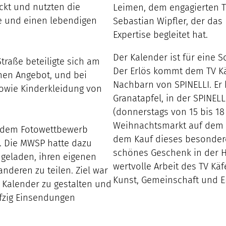
ckt und nutzten die
Leimen, dem engagierten 
he und einen lebendigen
Sebastian Wipfler, der das 
Expertise begleitet hat.
Der Kalender ist für eine 
traße beteiligte sich am
Der Erlös kommt dem TV Kä
hen Angebot, und bei
Nachbarn von SPINELLI. Er 
owie Kinderkleidung von
Granatapfel, in der SPINEL
(donnerstags von 15 bis 1
Weihnachtsmarkt auf dem C
t dem Fotowettbewerb
dem Kauf dieses besondere
er. Die MWSP hatte dazu
schönes Geschenk in der H
geladen, ihren eigenen
wertvolle Arbeit des TV Kä
nderen zu teilen. Ziel war
Kunst, Gemeinschaft und 
n Kalender zu gestalten und
nfzig Einsendungen