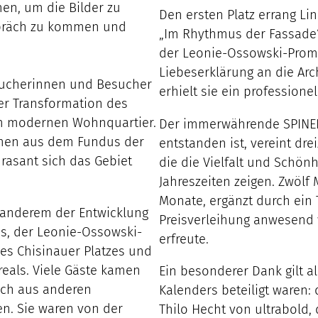
en, um die Bilder zu
Den ersten Platz errang Li
spräch zu kommen und
„Im Rhythmus der Fassade“
der Leonie-Ossowski-Prome
Liebeserklärung an die Arch
sucherinnen und Besucher
erhielt sie ein professione
r Transformation des
m modernen Wohnquartier.
Der immerwährende SPINEL
hmen aus dem Fundus der
entstanden ist, vereint dre
rasant sich das Gebiet
die die Vielfalt und Schön
Jahreszeiten zeigen. Zwölf 
Monate, ergänzt durch ein 
 anderem der Entwicklung
Preisverleihung anwesend 
s, der Leonie-Ossowski-
erfreute.
es Chisinauer Platzes und
eals. Viele Gäste kamen
Ein besonderer Dank gilt a
uch aus anderen
Kalenders beteiligt waren:
en. Sie waren von der
Thilo Hecht von ultrabold,