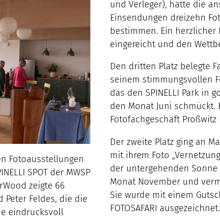
und Verleger), hatte die a
Einsendungen dreizehn Fot
bestimmen. Ein herzlicher D
eingereicht und den Wettb
Den dritten Platz belegte
seinem stimmungsvollen Fo
das den SPINELLI Park in g
den Monat Juni schmückt. E
Fotofachgeschäft Proßwitz
Der zweite Platz ging an M
mit ihrem Foto „Vernetzung
en Fotoausstellungen
der untergehenden Sonne ze
PINELLI SPOT der MWSP
Monat November und vermit
orWood zeigte 66
Sie wurde mit einem Gutsc
 Peter Feldes, die die
FOTOSAFARI ausgezeichnet.
e eindrucksvoll