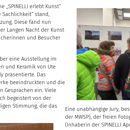
e „SPINELLI erlebt Kunst“
Sachlichkeit“ stand,
tzung. Diese fand nun
der Langen Nacht der Kunst
sucherinnen und Besucher
ber eine Ausstellung im
ken und Keramik von Ute
ly präsentierte. Das
Werke beeindruckten und die
n Gesprächen ein. Viele
ch begeistert von der
digen Stimmung, die das
Eine unabhängige Jury, be
der MWSP), der freien Foto
(Inhaberin der SPINELLI Ap