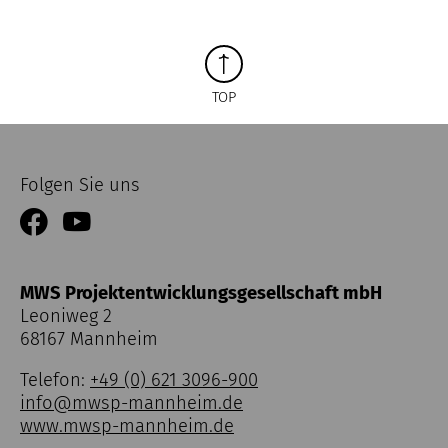
TOP
Folgen Sie uns
MWS Projektentwicklungsgesellschaft mbH
Leoniweg 2
68167 Mannheim
Telefon:
+49 (0) 621 3096-900
info@mwsp-mannheim.de
www.mwsp-mannheim.de