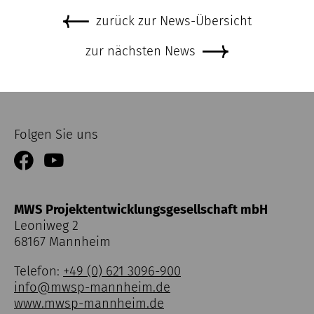
zurück zur News-Übersicht
zur nächsten News
Folgen Sie uns
MWS Projektentwicklungsgesellschaft mbH
Leoniweg 2
68167 Mannheim
Telefon:
+49 (0) 621 3096-900
info@mwsp-mannheim.de
www.mwsp-mannheim.de